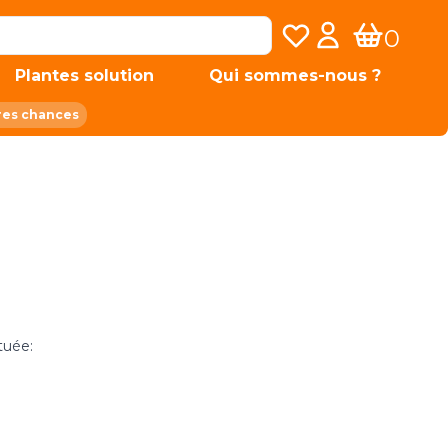
Mes listes de favoris
Mon compte
0
Panier
Plantes solution
Qui sommes-nous ?
res chances
tuée: