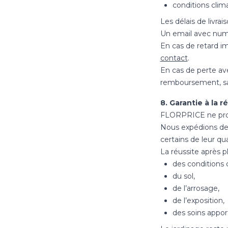
conditions clim
Les délais de livra
Un email avec numér
En cas de retard i
contact
.
En cas de perte av
remboursement, sauf
8. Garantie à la 
FLORPRICE ne propo
Nous expédions de
certains de leur qua
La réussite après 
des conditions 
du sol,
de l’arrosage,
de l’exposition,
des soins appor