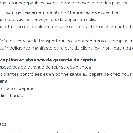
atiques incompatibles avec la bonne conservation des plantes.
ison sont généralement de 48 à 72 heures après expédition.
o de suivi est envoyé lors du départ du colis.
mportant ou de problème de livraison, contactez-nous via notre
f
érée du colis par le transporteur, nous procèderons au remplac
 négligence manifeste de la part du client (ex : non-retrait du co
réception et absence de garantie de reprise
se pas de garantie de reprise des plantes.
s plantes contrôlées et en bonne santé au départ de chez nou
lité.
plantation dépend:
climatiques,
tés.