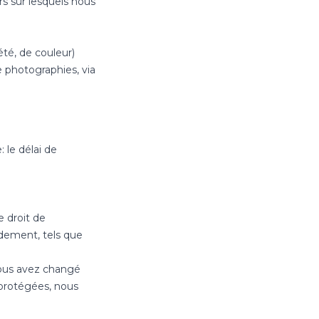
s sur lesquels nous
été, de couleur)
 photographies, via
: le délai de
 droit de
idement, tels que
 vous avez changé
 protégées, nous