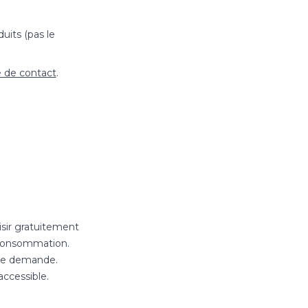
uits (pas le
e de contact
.
isir gratuitement
 consommation.
le demande.
ccessible.