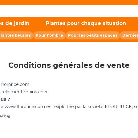
s de jardin
Plantes pour chaque situation
plantes fleuries
Pour l'ombre
Pour les petits espaces
Derniè
Conditions générales de vente
.florprice.com
rellement moins cher
us ?
ne www.florprice.com est exploitée par la société FLORPRICE, si
esnel