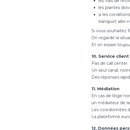
les frais de ret
les plantes doiv
si les conditio
transport aller n
Si vous souhaitez 
On regarde la situa
Et on essaie toujou
10. Service client
Pas de call center
Un seul canal: not
Des réponses rapide
11. Médiation
En cas de litige no
un médiateur de l
Les coordonnées 
La plateforme euro
12. Données pers