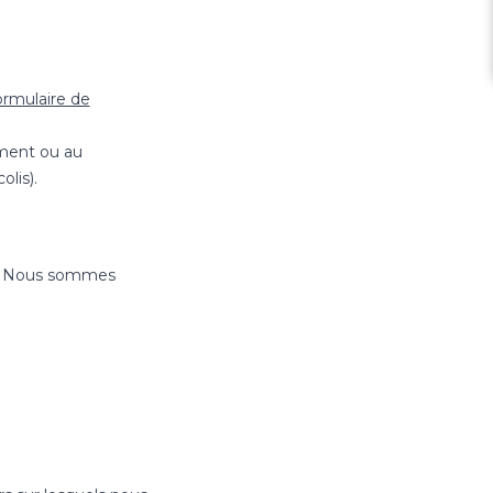
ormulaire de
ement ou au
lis).
s. Nous sommes