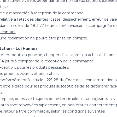
 une activité vivante, dépendante de nombreux facteurs extérieur
rise.
ntie est accordée à réception de la commande.
elative à l’état des plantes (casse, dessèchement, erreur de vari
 dans un délai de 48 à 72 heures après livraison, accompagnée de
e contact
.
cune réclamation ne pourra être prise en compte.
ctation – Loi Hamon
 client peut, en principe, changer d’avis après un achat à distance
e 14 jours à compter de la réception de la commande.
xception, pour les produits périssables.
s produits vivants et périssables.
 conformément à l’article L221-28 du Code de la consommation, le
t être exercé pour les produits susceptibles de se détériorer rap
s.
rprice, on essaie toujours de rester simples et arrangeants: si
plantes sont renvoyées rapidement, en bon état et correctement
 retour à titre commercial, selon les conditions suivantes: