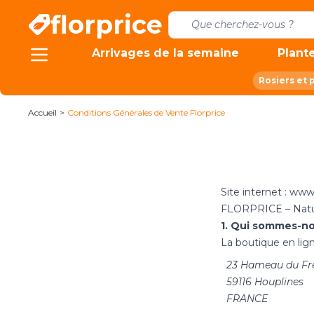
Allez au contenu
florprice
Arrivages de la semaine
Plante
Rosiers et 
Accueil
>
Conditions Générales de Vente Florprice
Site internet : www
FLORPRICE – Natu
1. Qui sommes-no
La boutique en lig
23 Hameau du Fr
59116 Houplines
FRANCE