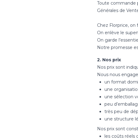
Toute commande pas
Générales de Vente
Chez Florprice, on f
On enlève le superf
On garde l’essentie
Notre promesse est
2. Nos prix
Nos prix sont indiq
Nous nous engageon
un format domina
une organisatio
une sélection v
peu d’emballag
très peu de dé
une structure l
Nos prix sont constr
les coûts réels 