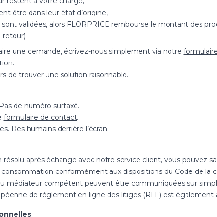
our restent à votre charge,
ent être dans leur état d’origine,
ns sont validées, alors FLORPRICE rembourse le montant des prod
i retour)
faire une demande, écrivez-nous simplement via notre
formulair
tion.
rs de trouver une solution raisonnable.
. Pas de numéro surtaxé.
re
formulaire de contact
.
s. Des humains derrière l’écran.
n résolu après échange avec notre service client, vous pouvez sa
a consommation conformément aux dispositions du Code de la
du médiateur compétent peuvent être communiquées sur simp
péenne de règlement en ligne des litiges (RLL) est également a
onnelles