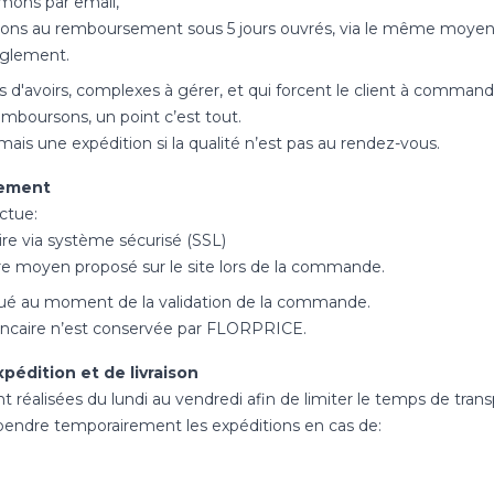
mons par email,
ons au remboursement sous 5 jours ouvrés, via le même moye
règlement.
s d'avoirs, complexes à gérer, et qui forcent le client à comma
mboursons, un point c’est tout.
ais une expédition si la qualité n’est pas au rendez-vous.
iement
ctue:
ire via système sécurisé (SSL)
re moyen proposé sur le site lors de la commande.
tué au moment de la validation de la commande.
caire n’est conservée par FLORPRICE.
xpédition et de livraison
t réalisées du lundi au vendredi afin de limiter le temps de tran
endre temporairement les expéditions en cas de: