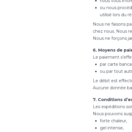
nous vous infor
ou nous procéd
utilisé lors du 
Nous ne faisons pa
chez nous. Nous re
Nous ne forçons jam
6. Moyens de pa
Le paiement s’effe
par carte banca
ou par tout aut
Le débit est effec
Aucune donnée ban
7. Conditions d’e
Les expéditions son
Nous pouvons susp
forte chaleur,
gel intense,