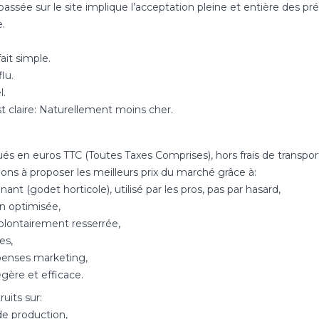
sée sur le site implique l’acceptation pleine et entière des pr
.
ait simple.
lu.
l.
 claire: Naturellement moins cher.
ués en euros TTC (Toutes Taxes Comprises), hors frais de transpor
s à proposer les meilleurs prix du marché grâce à:
nt (godet horticole), utilisé par les pros, pas par hasard,
n optimisée,
olontairement resserrée,
es,
penses marketing,
égère et efficace.
uits sur:
de production,