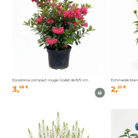
Escallonia compact rouge Godet de 8/9 cm
Échinacée blan
3,
68 €
2,
55 €