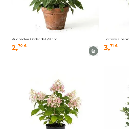
Rudbeckia Godet de 8/9 cm
Hortensia pani
2,
70 €
3,
71 €