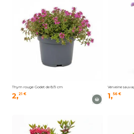
Thym rouge Godet de 8/9 cm
Verveine sauva
2,
21 €
1,
56 €