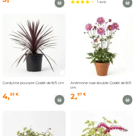
1 avis
Cordyline pourpre Godet de 8/9 cm
Anémone rose double Godet de 8/9
cm
4,
93 €
2,
97 €