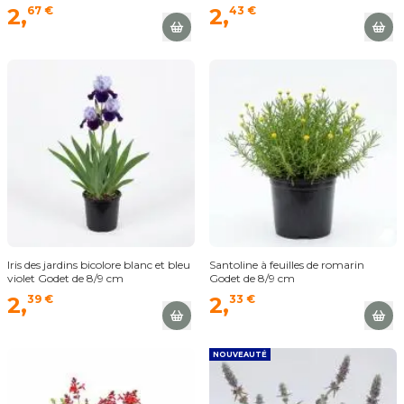
2,
67 €
2,
43 €
Iris des jardins bicolore blanc et bleu
Santoline à feuilles de romarin
violet Godet de 8/9 cm
Godet de 8/9 cm
2,
39 €
2,
33 €
NOUVEAUTÉ