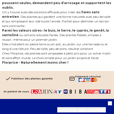
poussent seules, demandent peu d’arrosage et supportent les
oublis.
On y trouve aussi des solutions efficaces pour créer des
haies sans
entretien
. Des plantes qui gardent une forme naturelle avec peu de taille
et qui remplissent leur rôle toute l’année. Parfait pour délimiter un terrain
sans contrainte.
Parmi les valeurs sûres : le buis, le lierre, le cyprès, le genêt, la
santoline
ou certains arbustes faciles. Des plantes fiables, simples à
réussir, même pour un premier jardin.
Elles s’installent en pleine terre ou en pot, au jardin, sur une terrasse ou le
long d’une clôture. Peu de taille, peu de soins, résultat constant.
Chez Florprice, ces plantes sont proposées à petit prix pour un achat malin
et sans effort inutile. Le choix simple pour un jardin propre et facile.
Florprice - Naturellement moins cher !
Paiement sécurisé
Fraîcheur des plantes garantie
Ils parlent de nous...
Aide et support
Espace client
Informations légales
Continuer sans accepter
FAQ
Mon compte
Conditions générales de