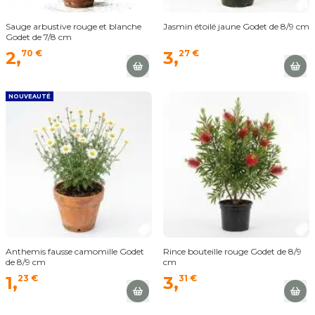
Sauge arbustive rouge et blanche
Jasmin étoilé jaune Godet de 8/9 cm
Godet de 7/8 cm
2,
70 €
3,
27 €
NOUVEAUTÉ
Anthemis fausse camomille Godet
Rince bouteille rouge Godet de 8/9
de 8/9 cm
cm
1,
23 €
3,
31 €