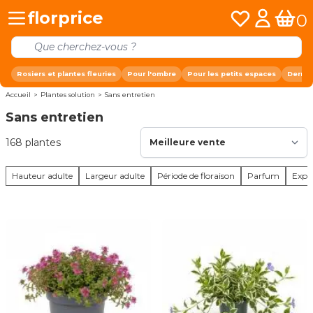
Allez au contenu
florprice
Mes listes de fa
Mon comp
0
Panier
Rosiers et plantes fleuries
Pour l'ombre
Pour les petits espaces
Derniè
Accueil
>
Plantes solution
>
Sans entretien
Sans entretien
168
plantes
Hauteur adulte
Largeur adulte
Période de floraison
Parfum
Expos