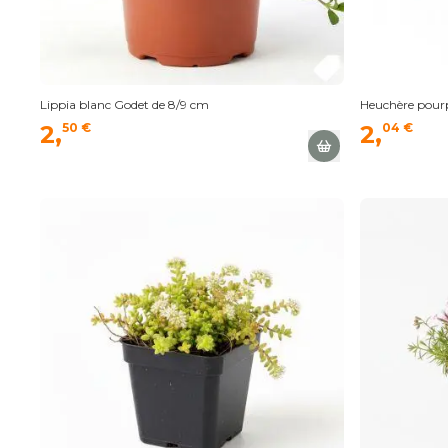
Lippia blanc Godet de 8/9 cm
Heuchère pourp
2,
50 €
2,
04 €