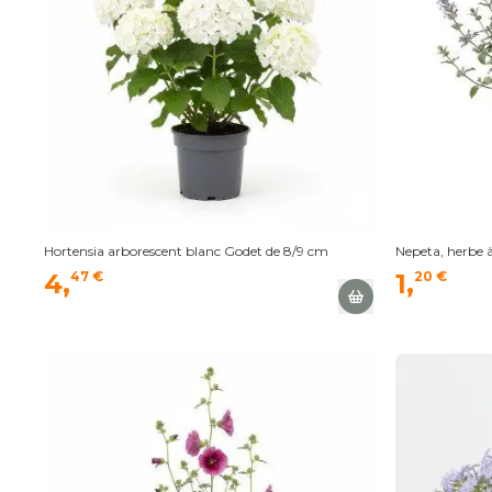
Hortensia arborescent blanc Godet de 8/9 cm
Nepeta, herbe 
4,
47 €
1,
20 €