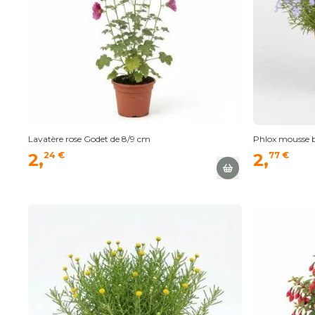
Lavatère rose Godet de 8/9 cm
Phlox mousse b
2,
24 €
2,
77 €