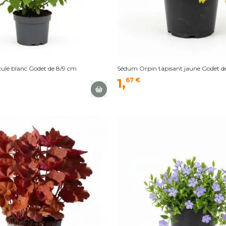
culé blanc Godet de 8/9 cm
Sédum Orpin tapisant jaune Godet d
1,
67 €