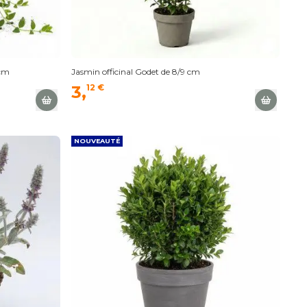
 cm
Jasmin officinal Godet de 8/9 cm
3,
12 €
NOUVEAUTÉ