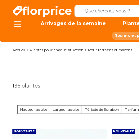
Allez au contenu
florprice
Arrivages de la semaine
Plante
Rosiers et 
Accueil
>
Plantes pour chaque situation
>
Pour terrasses et balcons
136
plantes
Hauteur adulte
Largeur adulte
Période de floraison
Parfum
NOUVEAUTÉ
NOUVEAUTÉ