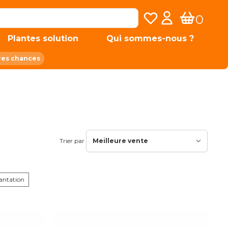
Mes listes de favoris
Mon compte
0
Panier
Plantes solution
Qui sommes-nous ?
res chances
Trier par
lantation