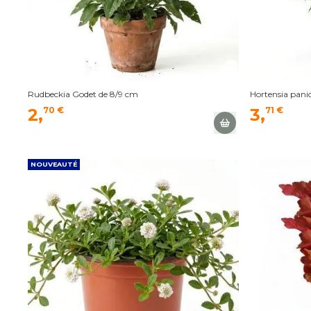
Rudbeckia Godet de 8/9 cm
Hortensia pani
2,
70 €
3,
71 €
NOUVEAUTÉ