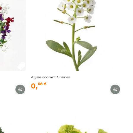
Alysse odorant Graines
0,
68 €