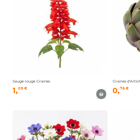
Sauge rouge Graines
Graines d'Artic
1,
09 €
0,
76 €