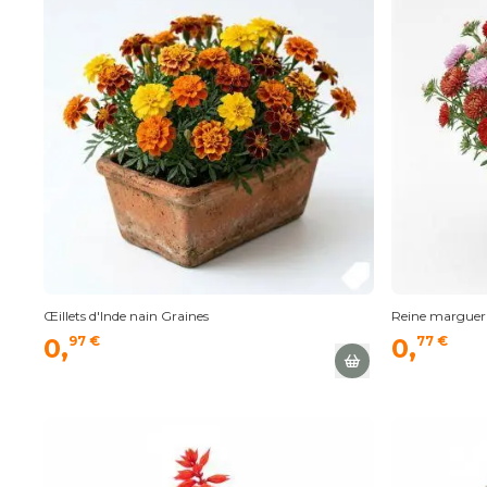
Œillets d'Inde nain Graines
Reine margueri
0,
97 €
0,
77 €