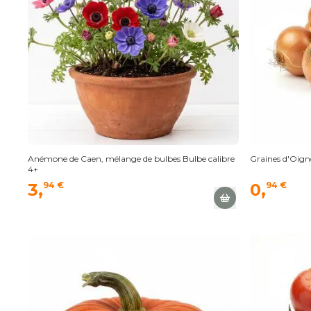
Anémone de Caen, mélange de bulbes Bulbe calibre
Graines d'Oigno
4+
3,
94 €
0,
94 €