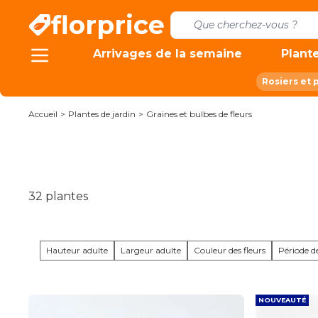
Allez au contenu
florprice
Arrivages de la semaine
Plante
Rosiers et 
Accueil
>
Plantes de jardin
>
Graines et bulbes de fleurs
32
plantes
Hauteur adulte
Largeur adulte
Couleur des fleurs
Période de
NOUVEAUTÉ