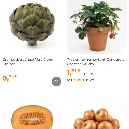
Graines d'Artichaut Vert Globe
Fraisier non remontant Gariguette
Graines
Godet de 7/8 cm
1,
03 €
l'unité
0,
76 €
soit
3,
09 €
le lot