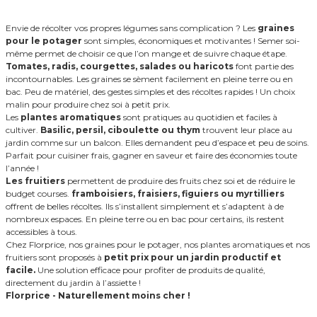
Envie de récolter vos propres légumes sans complication ? Les
graines
pour le potager
sont simples, économiques et motivantes ! Semer soi-
même permet de choisir ce que l’on mange et de suivre chaque étape.
Tomates, radis, courgettes, salades ou haricots
font partie des
incontournables. Les graines se sèment facilement en pleine terre ou en
bac. Peu de matériel, des gestes simples et des récoltes rapides ! Un choix
malin pour produire chez soi à petit prix.
Les
plantes aromatiques
sont pratiques au quotidien et faciles à
cultiver.
Basilic, persil, ciboulette ou thym
trouvent leur place au
jardin comme sur un balcon. Elles demandent peu d’espace et peu de soins.
Parfait pour cuisiner frais, gagner en saveur et faire des économies toute
l’année !
Les fruitiers
permettent de produire des fruits chez soi et de réduire le
budget courses.
framboisiers, fraisiers, figuiers
ou myrtilliers
offrent de belles récoltes. Ils s’installent simplement et s’adaptent à de
nombreux espaces. En pleine terre ou en bac pour certains, ils restent
accessibles à tous.
Chez Florprice, nos graines pour le potager, nos plantes aromatiques et nos
fruitiers sont proposés à
petit prix pour un jardin productif et
facile.
Une solution efficace pour profiter de produits de qualité,
directement du jardin à l’assiette !
Florprice - Naturellement moins cher !