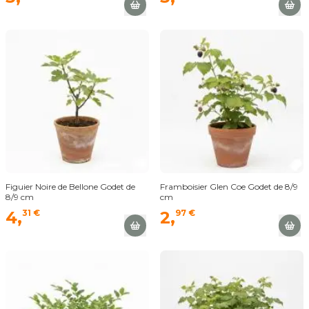
Figuier Noire de Bellone Godet de
Framboisier Glen Coe Godet de 8/9
8/9 cm
cm
4,
31 €
2,
97 €