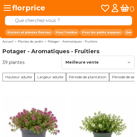
Allez au contenu
florprice
Mes listes de fa
Mon comp
0
Panier
Rosiers et plantes fleuries
Pour l'ombre
Pour les petits espaces
Derniè
Accueil
>
Plantes de jardin
>
Potager - Aromatiques - Fruitiers
Potager - Aromatiques - Fruitiers
39
plantes
Hauteur adulte
Largeur adulte
Période de plantation
Période de se