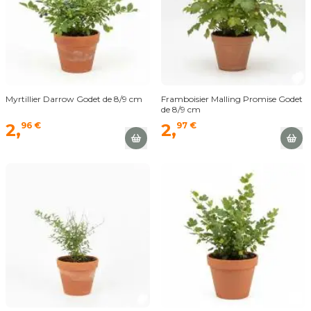
Myrtillier Darrow Godet de 8/9 cm
Framboisier Malling Promise Godet
de 8/9 cm
2,
96 €
2,
97 €