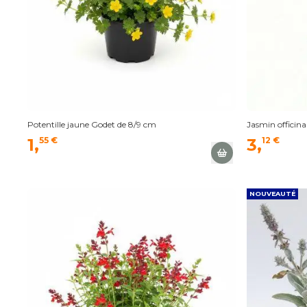
Potentille jaune Godet de 8/9 cm
Jasmin officin
1,
55 €
3,
12 €
NOUVEAUTÉ