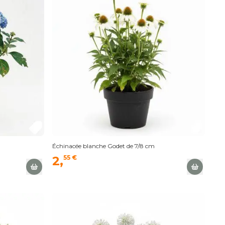
Échinacée blanche Godet de 7/8 cm
2,
55 €