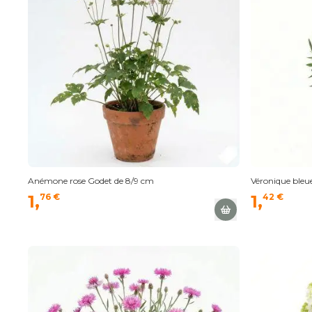
Anémone rose Godet de 8/9 cm
Véronique bleu
1,
76 €
1,
42 €