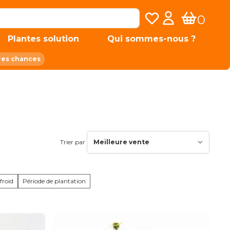
Mes listes de favoris
Mon compte
0
Panier
Plantes solution
Qui sommes-nous ?
res chances
Trier par
froid
Période de plantation