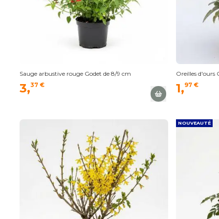
Sauge arbustive rouge Godet de 8/9 cm
Oreilles d'ours
3,
37 €
1,
97 €
NOUVEAUTÉ