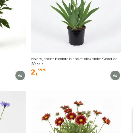
Iris des jardins bicolore blanc et bleu violet Godet de
8/9 cm
2,
39 €