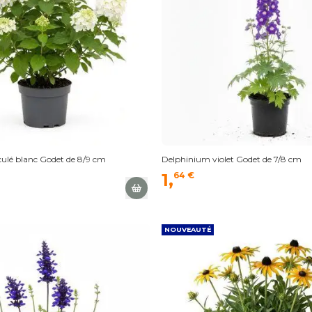
culé blanc Godet de 8/9 cm
Delphinium violet Godet de 7/8 cm
1,
64 €
NOUVEAUTÉ