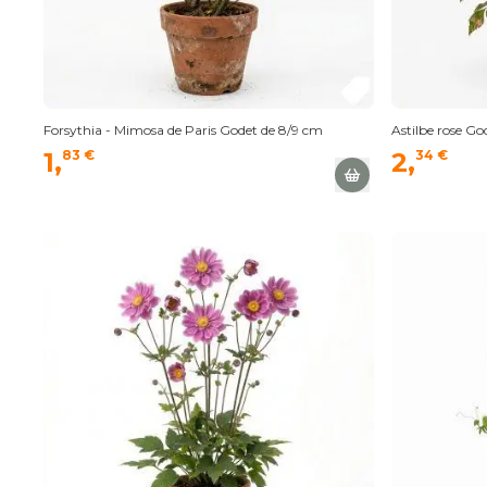
Forsythia - Mimosa de Paris Godet de 8/9 cm
Astilbe rose Go
1,
83 €
2,
34 €