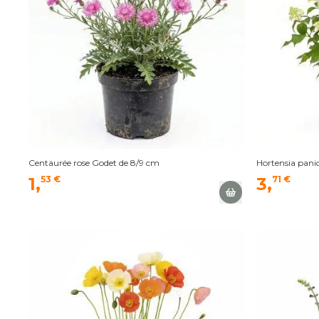
Centaurée rose Godet de 8/9 cm
Hortensia pani
1,
53 €
3,
71 €