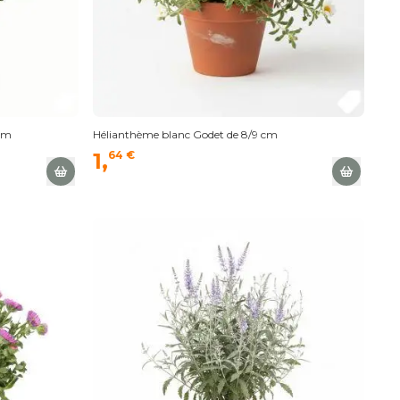
 cm
Hélianthème blanc Godet de 8/9 cm
1,
64 €