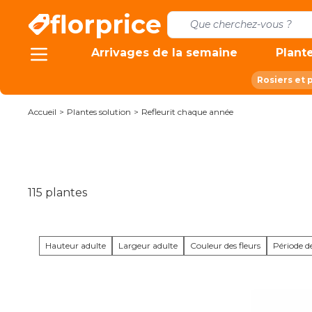
Allez au contenu
florprice
Arrivages de la semaine
Plante
Rosiers et 
Accueil
>
Plantes solution
>
Refleurit chaque année
115
plantes
Hauteur adulte
Largeur adulte
Couleur des fleurs
Période de