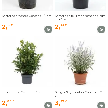
Santoline argentée Godet de 8/9 cm
Santoline à feuilles de romarin Godet
de 8/9 cm
2,
15 €
2,
33 €
Laurier cerise Godet de 8/9 cm
Sauge d'Afghanistan Godet de 8/9
cm
2,
09 €
3,
97 €