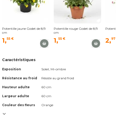
Potentille jaune Godet de 8/9
Potentille rouge Godet de 8/9
Potentil
cm
cm
1,
55 €
1,
55 €
2,
97 
Caractéristiques
Exposition
Soleil, Mi-ombre
Résistance au froid
Résiste au grand froid
Hauteur adulte
60 cm
Largeur adulte
60 cm
Couleur des fleurs
orange