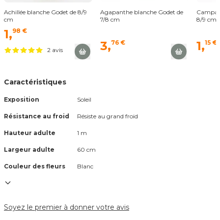
Achillée blanche Godet de 8/9
Agapanthe blanche Godet de
Campanu
cm
7/8 cm
8/9 cm
1,
98 €
3,
76 €
1,
15 €
2 avis
Caractéristiques
Exposition
Soleil
Résistance au froid
Résiste au grand froid
Hauteur adulte
1 m
Largeur adulte
60 cm
Couleur des fleurs
Blanc
Soyez le premier à donner votre avis