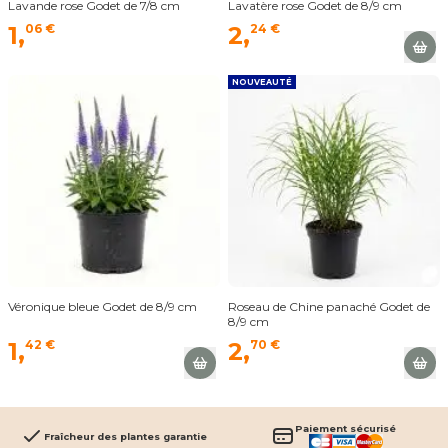
Lavande rose Godet de 7/8 cm
Lavatère rose Godet de 8/9 cm
1,
06 €
2,
24 €
NOUVEAUTÉ
Véronique bleue Godet de 8/9 cm
Roseau de Chine panaché Godet de
8/9 cm
1,
42 €
2,
70 €
Paiement sécurisé
Fraîcheur des plantes garantie