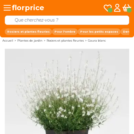
Allez au contenu
florprice
Mes listes de 
Mon com
Pani
Rosiers et plantes fleuries
Pour l'ombre
Pour les petits espaces
Derniè
Accueil
>
Plantes de jardin
>
Rosiers et plantes fleuries
>
Gaura blanc