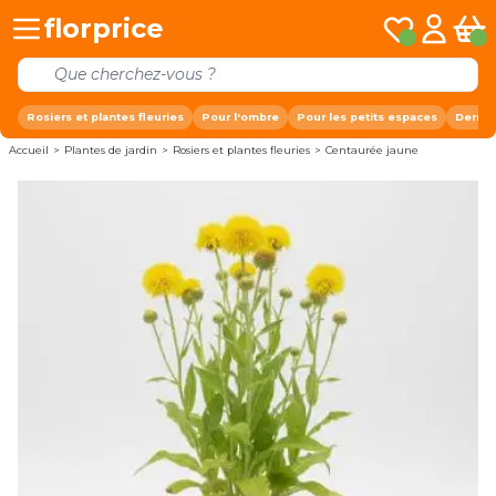
Allez au contenu
florprice
Mes listes de 
Mon com
Pani
Rosiers et plantes fleuries
Pour l'ombre
Pour les petits espaces
Derniè
Accueil
>
Plantes de jardin
>
Rosiers et plantes fleuries
>
Centaurée jaune