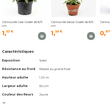
Centaurée rose Godet de 8/9
Centaurée bleue Godet de 8/9
Centaur
cm
cm
1,
53 €
1,
56 €
0,
87 
Caractéristiques
Exposition
Soleil
Résistance au froid
Résiste au grand froid
Hauteur adulte
1.20 m
Largeur adulte
60 cm
Couleur des fleurs
Jaune