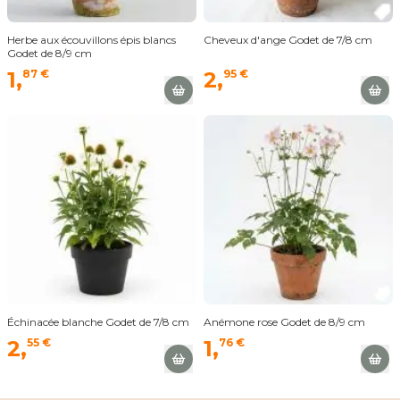
Herbe aux écouvillons épis blancs
Cheveux d'ange Godet de 7/8 cm
Godet de 8/9 cm
1,
87 €
2,
95 €
Échinacée blanche Godet de 7/8 cm
Anémone rose Godet de 8/9 cm
2,
55 €
1,
76 €