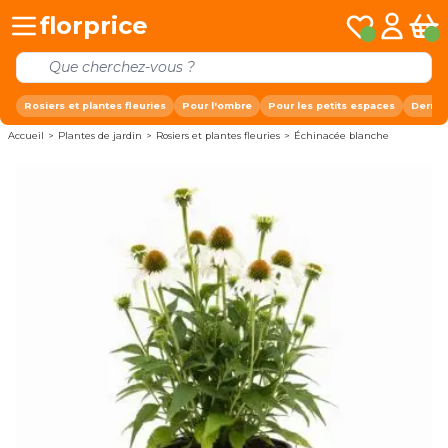
Allez au contenu
florprice
Mes listes de 
Mon com
Pani
Rosiers et plantes fleuries
Pour l'ombre
Pour les petits espaces
Derniè
Accueil
>
Plantes de jardin
>
Rosiers et plantes fleuries
>
Échinacée blanche