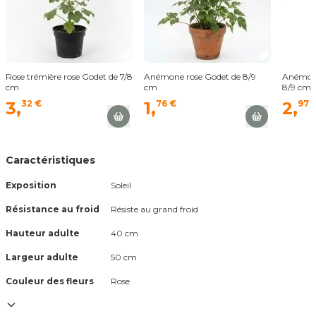
Rose trémière rose Godet de 7/8
Anémone rose Godet de 8/9
Anémone
cm
cm
8/9 cm
3,
32 €
1,
76 €
2,
97 
Caractéristiques
Exposition
Soleil
Résistance au froid
Résiste au grand froid
Hauteur adulte
40 cm
Largeur adulte
50 cm
Couleur des fleurs
rose